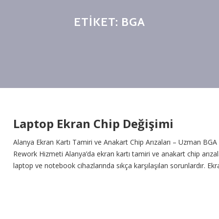
ETIKET:
BGA
Laptop Ekran Chip Değişimi
Alanya Ekran Kartı Tamiri ve Anakart Chip Arızaları – Uzman BGA
Rework Hizmeti Alanya’da ekran kartı tamiri ve anakart chip arızal
laptop ve notebook cihazlarında sıkça karşılaşılan sorunlardır. Ekr
kartı (GPU) ve anakart chipleri, cihazın temel işlevselliğini doğrud
etkiler. Bu çiplerin BGA (Ball Grid Array) teknolojisiyle anakarta
lehimlenmesi gerekir. Yetersiz soğutma, hava kanallarının tıkanm
veya […]