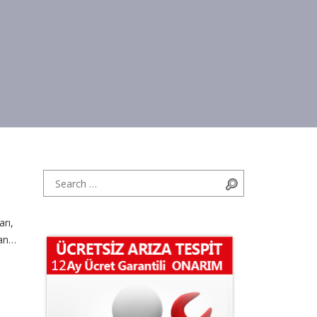
Search for:
Search
arı,
an
an
ası