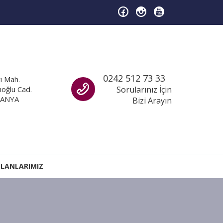
Call us
0242 512 73 33
ı Mah.
ıoğlu Cad.
Sorularınız İçin
LANYA
Bizi Arayın
İLANLARIMIZ