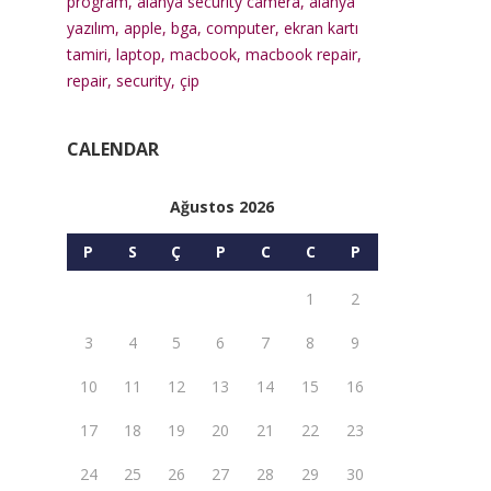
program
,
alanya security camera
,
alanya
yazılım
,
apple
,
bga
,
computer
,
ekran kartı
tamiri
,
laptop
,
macbook
,
macbook repair
,
repair
,
security
,
çip
CALENDAR
Ağustos 2026
P
S
Ç
P
C
C
P
1
2
3
4
5
6
7
8
9
10
11
12
13
14
15
16
17
18
19
20
21
22
23
24
25
26
27
28
29
30