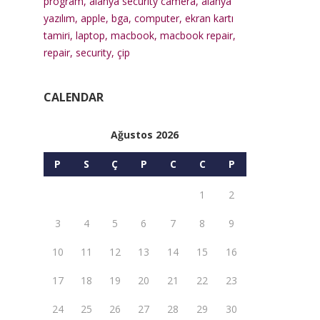
program
,
alanya security camera
,
alanya
yazılım
,
apple
,
bga
,
computer
,
ekran kartı
tamiri
,
laptop
,
macbook
,
macbook repair
,
repair
,
security
,
çip
CALENDAR
Ağustos 2026
P
S
Ç
P
C
C
P
1
2
3
4
5
6
7
8
9
10
11
12
13
14
15
16
17
18
19
20
21
22
23
24
25
26
27
28
29
30